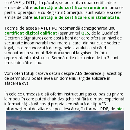
cu ANAF și DITL, din păcate, se pot utiliza doar certificatele
emise de către
autoritățile de certificare române
în timp ce
pentru operațiunile cu Registrul Comerțului sunt valabile și cele
emise de către
autoritățile de certificare din străinătate
.
Tocmai de aceea PATET.RO recomandă achiziționarea unui
certificat digital calificat
(așanumitul
QES
, de la Qualified
Electronic Signature) care costă bani dar care oferă un nivel de
securitate incomparabil mai mare și care, din punct de vedere
legal, este recunoscută de organele statului ca și când
smenatarul a semnat fizic documenul la ghișeu, în fața
reprezentantului statului. Semnăturile electonice de tip 3 sunt
emise de către
sau
.
Vom oferi totuți câteva detalii despre AES deoarece și acest tip
de semnătură poate avea un domeniu larg de aplicare în
afacerea dvs.
În cele ce urmează o să oferim instrucțiuni pas cu pas cu privire
la modul în care puteți chair dvs. (chair și fără o mare experiență
informatică) să vă creați propria semnătură de tip AES.
Informații mai detaliate se pot descărca, în format PDF, de
aici
.