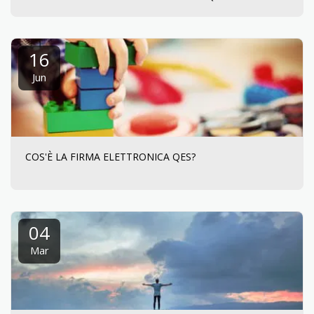
16
Jun
COS'È LA FIRMA ELETTRONICA QES?
04
Mar