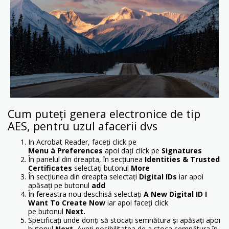
Cum puteți genera electronice de tip
AES, pentru uzul afacerii dvs
In Acrobat Reader, faceți click pe
Menu
à
Preferences
apoi dați click pe
Signatures
În panelul din dreapta, în secțiunea
Identities & Trusted
Certificates
selectați butonul
More
În secțiunea din dreapta selectați
Digital IDs
iar apoi
apăsați pe butonul
add
În fereastra nou deschisă selectați
A New Digital ID I
Want To Create Now
iar apoi faceți click
pe
butonul
Next.
Specificați unde doriți să stocați semnătura și apăsați apoi
butonul
Next.
Aveți posibilitatea de a stoca semnătura în