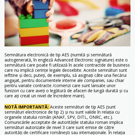
Semnătura electronică de tip AES (numită și semnătură
autogenerată, în engleză Advanced Electronic signature) este o
semnătură care poate fi utilzază în acele contractde de business
care nu implică cerințe legale deosebite. Aceste semnături sunt
iefttine și deci, puteți, de exemplu, să asignați câte una fiecărui
angajat, pentru documentele interne ale companiei, sau chiar
pentru variate contracte /comenzi care sunt lansate unor
funizori cu care aveți o legătură de afaceri de lungă durată și cu
care ați creat un nivel de încredere mare).
NOTĂ IMPORTANTĂ:
Aceste semnături de tip AES (sunt
semnături electronice de tip 2) și nu sunt valide în relația cu
organele statului român (ANAF, SPV, DITL, ONRC, etc.).
Comunicările acceptate de autoritățile statului roman implica
semnături autorizate de nivel 3 care sunt emise de către
autorități de certificare românești sau internaționale. În relația