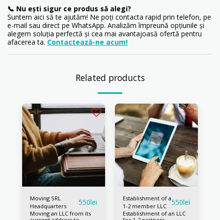
📞 Nu ești sigur ce produs să alegi?
Suntem aici să te ajutăm! Ne poți contacta rapid prin telefon, pe
e-mail sau direct pe WhatsApp. Analizăm împreună opțiunile și
alegem soluția perfectă și cea mai avantajoasă ofertă pentru
afacerea ta.
Contactează-ne acum!
Related products
Moving SRL
Establishment of a
550
lei
550
lei
Headquarters
1-2 member LLC
Moving an LLC from its
Establishment of an LLC
current address to
for 1-2 partners,