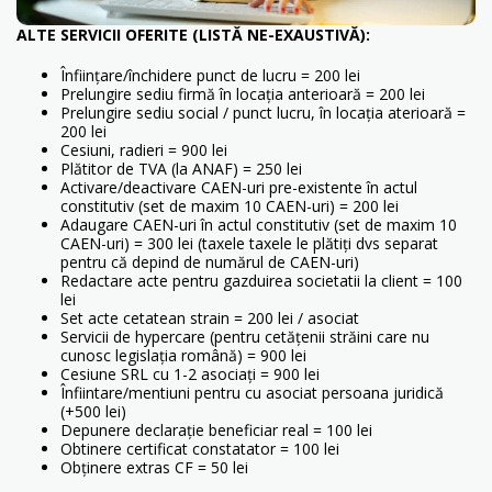
ALTE SERVICII OFERITE (LISTĂ NE-EXAUSTIVĂ):
Înființare/închidere punct de lucru = 200 lei
Prelungire sediu firmă în locația anterioară = 200 lei
Prelungire sediu social / punct lucru, în locația aterioară =
200 lei
Cesiuni, radieri = 900 lei
Plătitor de TVA (la ANAF) = 250 lei
Activare/deactivare CAEN-uri pre-existente în actul
constitutiv (set de maxim 10 CAEN-uri) = 200 lei
Adaugare CAEN-uri în actul constitutiv (set de maxim 10
CAEN-uri) = 300 lei (taxele taxele le plătiți dvs separat
pentru că depind de numărul de CAEN-uri)
Redactare acte pentru gazduirea societatii la client = 100
lei
Set acte cetatean strain = 200 lei / asociat
Servicii de hypercare (pentru cetățenii străini care nu
cunosc legislația română) = 900 lei
Cesiune SRL cu 1-2 asociați = 900 lei
Înfiintare/mentiuni pentru cu asociat persoana juridică
(+500 lei)
Depunere declarație beneficiar real = 100 lei
Obtinere certificat constatator = 100 lei
Obținere extras CF = 50 lei