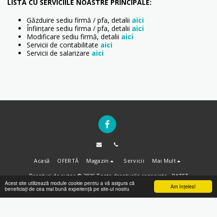
LISTA CU SERVICIILE NOASTRE PRINCIPALE:
Găzduire sediu firmă / pfa, detalii
aici
Înființare sediu firma / pfa, detalii
aici
Modificare sediu firmă, detalii
aici
Servicii de contabilitate
aici
Servicii de salarizare
aici
Acasă
OFERTĂ
Magazin
Servicii
Mai Mult
Drepturi de autor © 2026 Toate drepturile rezervate -
PATET
Acest site utilizează module cookie pentru a vă asigura că
Termeni & Condiții
|
Confidențialitate
Am înţeles!
beneficiați de cea mai bună experiență pe site-ul nostru